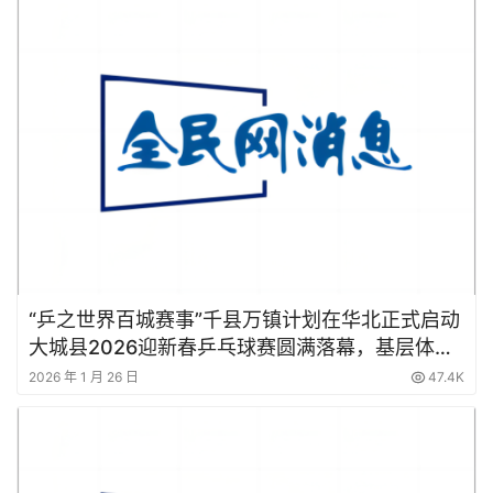
“乒之世界百城赛事”千县万镇计划在华北正式启动
大城县2026迎新春乒乓球赛圆满落幕，基层体育
发展注入新动力
2026 年 1 月 26 日
47.4K