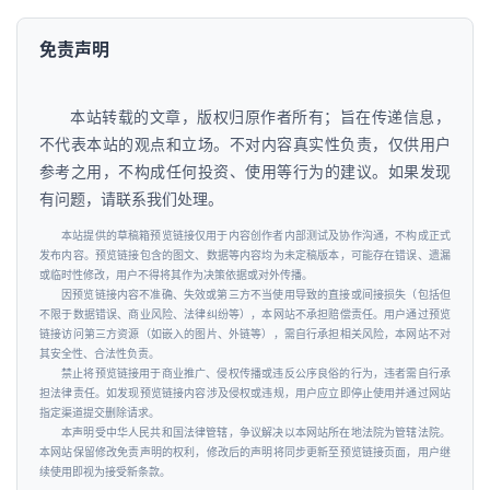
免责声明
本站转载的文章，版权归原作者所有；旨在传递信息，
不代表本站的观点和立场。不对内容真实性负责，仅供用户
参考之用，不构成任何投资、使用等行为的建议。如果发现
有问题，请联系我们处理。
本站提供的草稿箱预览链接仅用于内容创作者内部测试及协作沟通，不构成正式
发布内容。预览链接包含的图文、数据等内容均为未定稿版本，可能存在错误、遗漏
或临时性修改，用户不得将其作为决策依据或对外传播。
因预览链接内容不准确、失效或第三方不当使用导致的直接或间接损失（包括但
不限于数据错误、商业风险、法律纠纷等），本网站不承担赔偿责任。用户通过预览
链接访问第三方资源（如嵌入的图片、外链等），需自行承担相关风险，本网站不对
其安全性、合法性负责。
禁止将预览链接用于商业推广、侵权传播或违反公序良俗的行为，违者需自行承
担法律责任。如发现预览链接内容涉及侵权或违规，用户应立即停止使用并通过网站
指定渠道提交删除请求。
本声明受中华人民共和国法律管辖，争议解决以本网站所在地法院为管辖法院。
本网站保留修改免责声明的权利，修改后的声明将同步更新至预览链接页面，用户继
续使用即视为接受新条款。