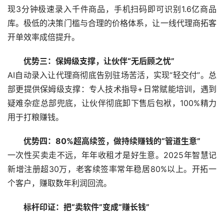
现3分钟极速录入千件商品，手机扫码即可识别1.6亿商品
库。极低的决策门槛与合理的价格体系，让一线代理商拓客
开单效率成倍提升。
优势三：保姆级支撑，让伙伴“无后顾之忧”
AI自动录入让代理商彻底告别驻场苦活，实现“轻交付”。总
部更提供保姆级支撑：专人技术指导+日常赋能培训，遇到
疑难杂症总部兜底，让伙伴彻底卸下售后包袱，100%精力
用于打粮赚钱。
优势四：80%超高续签，做持续赚钱的“管道生意”
一次性买卖走不远，年年收租才是好生意。2025年智慧记
新增注册超30万，老客续签率常年稳居80%以上。开拓一
个客户，赚取数年利润回流。
标杆印证：把“卖软件”变成“赚长钱”