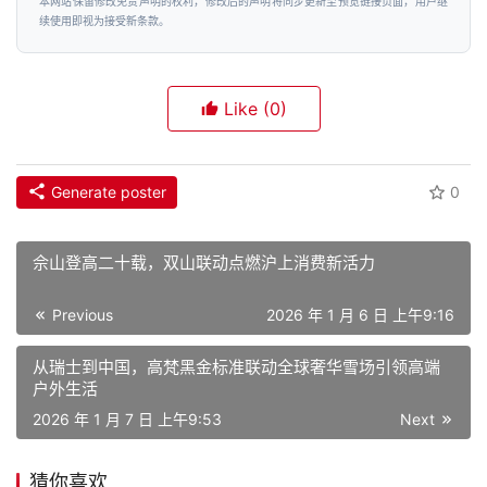
本网站保留修改免责声明的权利，修改后的声明将同步更新至预览链接页面，用户继
续使用即视为接受新条款。
Like
(0)
Generate poster
0
佘山登高二十载，双山联动点燃沪上消费新活力
Previous
2026 年 1 月 6 日 上午9:16
从瑞士到中国，高梵黑金标准联动全球奢华雪场引领高端
户外生活
2026 年 1 月 7 日 上午9:53
Next
猜你喜欢