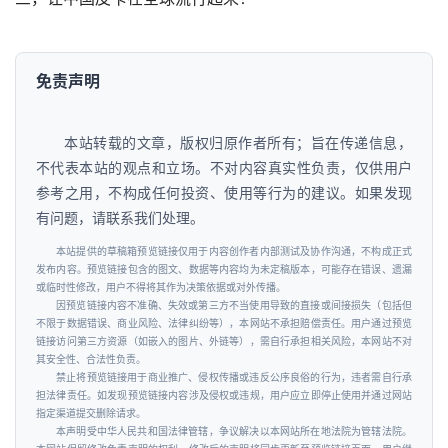
免责声明
本站转载的文章，版权归原作者所有；旨在传递信息，
不代表本站的观点和立场。不对内容真实性负责，仅供用户
参考之用，不构成任何投资、使用等行为的建议。如果发现
有问题，请联系我们处理。
本站提供的草稿箱预览链接仅用于内容创作者内部测试及协作沟通，不构成正式
发布内容。预览链接包含的图文、数据等内容均为未定稿版本，可能存在错误、遗漏
或临时性修改，用户不得将其作为决策依据或对外传播。
因预览链接内容不准确、失效或第三方不当使用导致的直接或间接损失（包括但
不限于数据错误、商业风险、法律纠纷等），本网站不承担赔偿责任。用户通过预览
链接访问第三方资源（如嵌入的图片、外链等），需自行承担相关风险，本网站不对
其安全性、合法性负责。
禁止将预览链接用于商业推广、侵权传播或违反公序良俗的行为，违者需自行承
担法律责任。如发现预览链接内容涉及侵权或违规，用户应立即停止使用并通过网站
指定渠道提交删除请求。
本声明受中华人民共和国法律管辖，争议解决以本网站所在地法院为管辖法院。