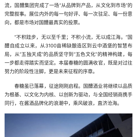
流，国醴集团完成了一场“从品牌到产品，从文化到市场”的
完整叙事。展位内外的每一句好评、每一次驻足、每一份意
向，都是市场对国醴最真实的投票。
“不积跬步，无以至千里；不积小流，无以成江海。”国
醴自成立以来，从3100亩稀缺酿造区到云中酒堡的智慧布
局，从“五独天成”的品质坚守到“五色文化”的精神构建，每
一步都走得踏实而坚定。本届春糖的圆满收官，既是对过往
努力的阶段性注脚，更是未来征程的序章。
春糖虽已落幕，征途刚刚启程。国醴酒业将继续以品质
为根基、以文化为内核、以创新为驱动，与全国经销商携手
同行，在酱酒品牌化的浪潮中，乘风破浪，直济沧海。