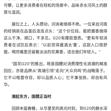
可攀，让更多消费者在轻松的场景中，品味赤水河风土的醇
厚与温润。
展位之上，人头攒动，问询者络绎不绝。一位来自河南
的经销商在品鉴后连连点头：“这个价位段，能把酱香做得
这么干净、顺口，不多见。G20有爆款潜质。”更有年轻消
费者在试饮后表示：“以前觉得酱酒太‘重’，这款入口很舒
服，喝完嘴里还留着淡淡的花果香，适合我们年轻人。”
“国花G20”的推出，既是国醴对消费理性化浪潮的精准
回应，亦是品牌从“高端引领”走向“大众共鸣”的战略落子。
它不以喧嚣夺目，却以品质入心；它不事张扬，却自有风
华。
潮起东方，国醴正当时
回顾本届春糖，从华夏奖的高光时刻，到G20的静水深