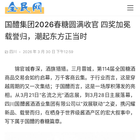
国醴集团2026春糖圆满收官 四奖加冕
载誉归，潮起东方正当时
四川
•
2026 年 3 月 30 日 下午12:59
锦官城春深，酒旗猎猎。三月蓉城，第114届全国糖酒
商品交易会如约启幕，万千客商云集。于行业而言，这是穿
越周期的又一次集结；于国醴而言，这是一场厚积薄发的亮
相。从3月21日“名流之光”酒店展，到3月28日主展落幕，
四川国醴酱酒酒业集团有限公司以“双展联动”之姿，携闪耀
新品、载誉而归，在栖身于世界级酱酒产区的宏大叙事中，
写下属于国醴的春糖篇章。