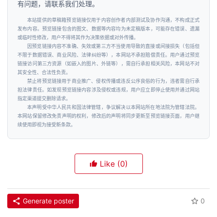
有问题，请联系我们处理。
本站提供的草稿箱预览链接仅用于内容创作者内部测试及协作沟通，不构成正式
发布内容。预览链接包含的图文、数据等内容均为未定稿版本，可能存在错误、遗漏
或临时性修改，用户不得将其作为决策依据或对外传播。
因预览链接内容不准确、失效或第三方不当使用导致的直接或间接损失（包括但
不限于数据错误、商业风险、法律纠纷等），本网站不承担赔偿责任。用户通过预览
链接访问第三方资源（如嵌入的图片、外链等），需自行承担相关风险，本网站不对
其安全性、合法性负责。
禁止将预览链接用于商业推广、侵权传播或违反公序良俗的行为，违者需自行承
担法律责任。如发现预览链接内容涉及侵权或违规，用户应立即停止使用并通过网站
指定渠道提交删除请求。
本声明受中华人民共和国法律管辖，争议解决以本网站所在地法院为管辖法院。
本网站保留修改免责声明的权利，修改后的声明将同步更新至预览链接页面，用户继
续使用即视为接受新条款。
Like
(0)
Generate poster
0