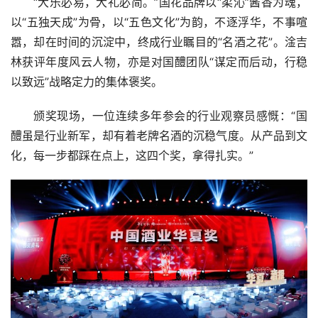
“大乐必易，大礼必简。”国花品牌以“柔沁”酱香为魂，
以“五独天成”为骨，以“五色文化”为韵，不逐浮华，不事喧
嚣，却在时间的沉淀中，终成行业瞩目的“名酒之花”。淦吉
林获评年度风云人物，亦是对国醴团队“谋定而后动，行稳
以致远”战略定力的集体褒奖。
颁奖现场，一位连续多年参会的行业观察员感慨：“国
醴虽是行业新军，却有着老牌名酒的沉稳气度。从产品到文
化，每一步都踩在点上，这四个奖，拿得扎实。”