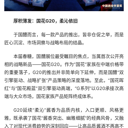
厚积薄发：国花G20，柔沁依旧
于国醴而言，每一款产品的推出，皆非仓促之举，而是
匠心沉淀、市场洞察与战略布局的结晶。
本届春糖，国醴展位最受瞩目的焦点，当属首次公开亮
相的战略新品——国花G20。作为“国花”家族在中端价格带
的重要落子，G20的推出并非简单向下延伸，而是国醴“双
引擎驱动、战略扩张”产品策略的深度落地。至此，“国花晖
红”与“国花殿蓝”双引擎驱动高端，“G系列”以G20承接次高
端与大众市场，国花家族产品矩阵终成体系。
G20延续“柔沁”酱香为品质内核，入口更顺、风格更
雅，既承袭了国花“酱香突出、幽雅细腻”的经典风骨，又融
入了对现代消费趋势的深刻回应——让高品质酱酒不再高不