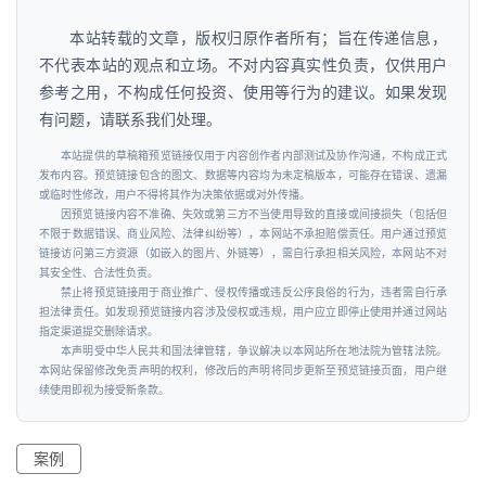
本站转载的文章，版权归原作者所有；旨在传递信息，
不代表本站的观点和立场。不对内容真实性负责，仅供用户
参考之用，不构成任何投资、使用等行为的建议。如果发现
有问题，请联系我们处理。
本站提供的草稿箱预览链接仅用于内容创作者内部测试及协作沟通，不构成正式
发布内容。预览链接包含的图文、数据等内容均为未定稿版本，可能存在错误、遗漏
或临时性修改，用户不得将其作为决策依据或对外传播。
因预览链接内容不准确、失效或第三方不当使用导致的直接或间接损失（包括但
不限于数据错误、商业风险、法律纠纷等），本网站不承担赔偿责任。用户通过预览
链接访问第三方资源（如嵌入的图片、外链等），需自行承担相关风险，本网站不对
其安全性、合法性负责。
禁止将预览链接用于商业推广、侵权传播或违反公序良俗的行为，违者需自行承
担法律责任。如发现预览链接内容涉及侵权或违规，用户应立即停止使用并通过网站
指定渠道提交删除请求。
本声明受中华人民共和国法律管辖，争议解决以本网站所在地法院为管辖法院。
本网站保留修改免责声明的权利，修改后的声明将同步更新至预览链接页面，用户继
续使用即视为接受新条款。
案例