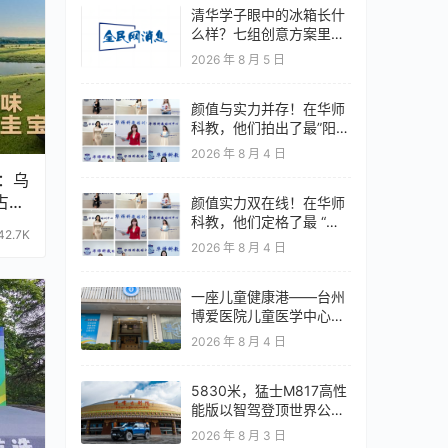
清华学子眼中的冰箱长什
么样？七组创意方案里的
年轻化答案
2026 年 8 月 5 日
颜值与实力并存！在华师
科教，他们拍出了最”阳
光”的逐梦大片
2026 年 8 月 4 日
年：乌
占中
颜值实力双在线！在华师
科教，他们定格了最 “阳
42.7K
光” 的逐梦大片
2026 年 8 月 4 日
一座儿童健康港——台州
博爱医院儿童医学中心守
护成长纪事
2026 年 8 月 4 日
5830米，猛士M817高性
能版以智驾登顶世界公路
之巅
2026 年 8 月 3 日