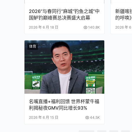
2026“与春同行”麻城“钓鱼之城”中
新疆喀
国鲈钓巅峰赛总决赛盛大启幕
的呼唤
2026 年 6 月 18 日
140.8K
2026 年 6
体育
名嘴直播+福利回馈 世界杯蒙牛福
利揭秘夜GMV同比增长93%
2026 年 6 月 15 日
44.5K