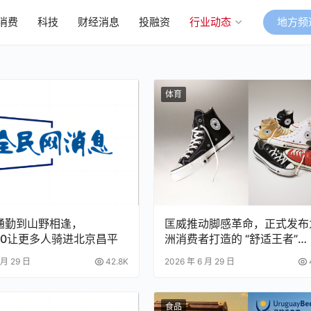
消费
科技
财经消息
投融资
行业动态
地方频
体育
通勤到山野相逢，
匡威推动脚感革命，正式发布
o100让更多人骑进北京昌平
洲消费者打造的 “舒适王者”
CHUCK 70 X
 月 29 日
42.8K
2026 年 6 月 29 日
食品