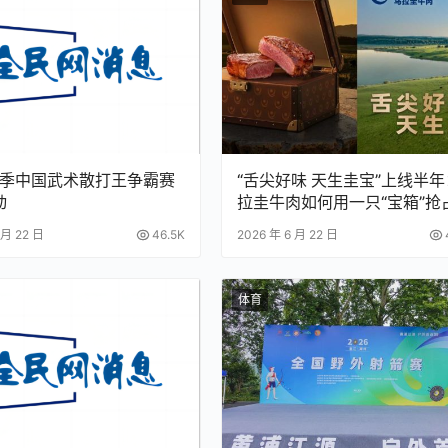
6赛季中国武术散打王争霸赛
“舌尖好味 天生圭宝”上线半
动
拉圭牛肉如何用一只“宝箱”抢
国高端餐桌
 月 22 日
46.5K
2026 年 6 月 22 日
体育