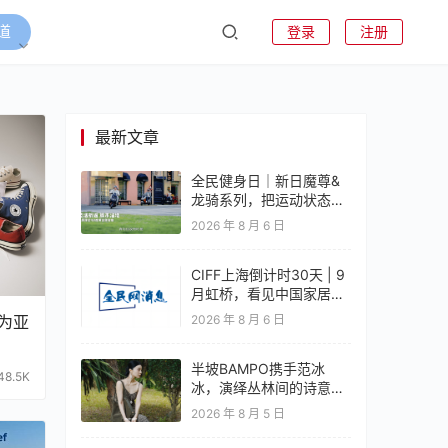
道
登录
注册
最新文章
全民健身日｜新日魔尊&
龙骑系列，把运动状态带
上路
2026 年 8 月 6 日
CIFF上海倒计时30天 | 9
月虹桥，看见中国家居产
业的新答案
为亚
2026 年 8 月 6 日
半坡BAMPO携手范冰
48.5K
冰，演绎丛林间的诗意时
尚
2026 年 8 月 5 日