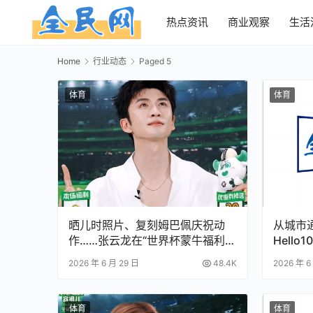
热点资讯
商业观察
生活
Home
行业动态
Paged 5
体育
体育
晒儿时照片、复刻姆巴佩庆祝动
从城市
作……张云龙在“世界杯蒙牛福利揭
Hell
秘夜”玩嗨了
2026 年 6 月 29 日
48.4K
2026 年 6
体育
体育