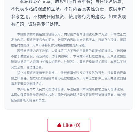
本站转载的文章，版权归原作者所有；旨在传递信息，
不代表本站的观点和立场。不对内容真实性负责，仅供用户
参考之用，不构成任何投资、使用等行为的建议。如果发现
有问题，请联系我们处理。
本站提供的草稿箱预览链接仅用于内容创作者内部测试及协作沟通，不构成正式
发布内容。预览链接包含的图文、数据等内容均为未定稿版本，可能存在错误、遗漏
或临时性修改，用户不得将其作为决策依据或对外传播。
因预览链接内容不准确、失效或第三方不当使用导致的直接或间接损失（包括但
不限于数据错误、商业风险、法律纠纷等），本网站不承担赔偿责任。用户通过预览
链接访问第三方资源（如嵌入的图片、外链等），需自行承担相关风险，本网站不对
其安全性、合法性负责。
禁止将预览链接用于商业推广、侵权传播或违反公序良俗的行为，违者需自行承
担法律责任。如发现预览链接内容涉及侵权或违规，用户应立即停止使用并通过网站
指定渠道提交删除请求。
本声明受中华人民共和国法律管辖，争议解决以本网站所在地法院为管辖法院。
本网站保留修改免责声明的权利，修改后的声明将同步更新至预览链接页面，用户继
续使用即视为接受新条款。
Like
(0)