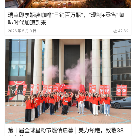
瑞幸即享瓶装咖啡“日销百万瓶”，“现制+零售”咖
啡时代加速到来
2026 年 5 月 9 日
42.8K
第十届全球星粉节燃情启幕 | 美力领跑，致敬38