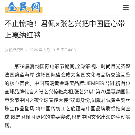
不止惊艳！君佩×张艺兴把中国匠心带
上戛纳红毯
热点资讯
•
2026 年 5 月 13 日 下午4:08
第79届戛纳国际电影节期间,全球影视、时尚目光齐聚
法国蔚蓝海岸,这场国际盛会成为各国文化与品牌交流互鉴
的核心舞台。中国高端黄金珠宝品牌:JEMPER君佩,携首位
全球品牌代言人张艺兴惊艳亮相,张艺兴以“第79届戛纳国际
电影节中国之夜全球宣传大使”双重身份,佩戴君佩黄金刻丝
珠宝作品登场,将中国传统工艺底蕴与中国品牌质感推向全
球,既是君佩国际化的重要突破,也是中国文化出海的生动实
践。