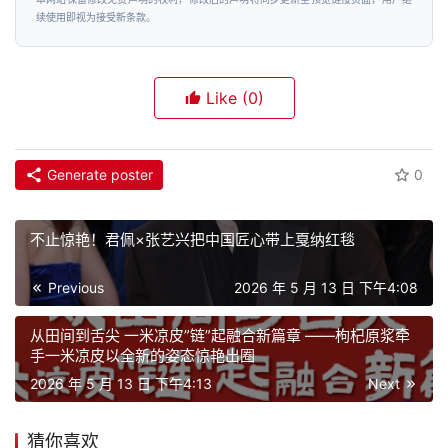
续使用即视为接受新条款。
Like
(0)
Generate poster
0
不止惊艳！君佩×张艺兴把中国匠心带上戛纳红毯
Previous
2026 年 5 月 13 日 下午4:08
从田间到舌尖 一米凉皮”链”起融合新篇章 ——枸杞原浆牵
手一米凉皮以全新的姿态惊艳出圈
2026 年 5 月 13 日 下午4:13
Next
猜你喜欢