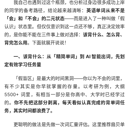
我自己也遇到过这个瓶颈，也分析过身边很多成功上岸
的同学的备考路径，结论越来越清晰：
英语单词从来不是
「会」和「不会」的二元状态
——而是进入了一种叫做「假
认识」状态里。但仅仅意识到这一点还不够，真正决定效率
的，是你能不能在三件事上做对选择：
该背什么、怎么背、
背完怎么用
。下面就展开说说！
一、该背什么：从「精简单词」到 AI 智能出词，先划
定有效学习任务量
「假盲区」是最大的时间黑洞——你以为不会的词里，
有不少其实是你早就掌握的存量。以考研为例，大纲 
5500+ 词里，有相当一部分是你高中、大学时已经学过
的。
你不先把这部分剥离，每天看似认真完成的背单词任
务，其实时间都浪费了。
更聪明的做法是先做一次词汇量评估。这里推荐扇贝单