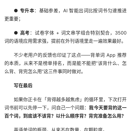
● 
专升本
：基础参差，AI 智能出词比按词书匀速推进
更重要；
● 
高考
：试卷字体 + 词文串学组合特别契合，3500 
词的语境应用需求强，提前在外刊语境里走一遍效果最好。
不少老用户的反馈也印证了这点——背单词 App 推荐
的本质，从来不是榜单排名，而是能不能把”该背什么、怎
么背、背完怎么用”这三件事同时做对。
写在最后
如果你正卡在「背得越多越焦虑」的循环里，下次打开
词书前可以先停一下，问自己一个问题：
我今天要背的这一
百个词，到底该不该背？以什么顺序背？背完准备怎么用？
英语单词的瓶颈，从来不在数量，在颗粒度。