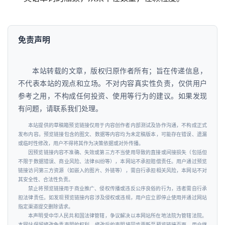
免责声明
本站转载的文章，版权归原作者所有；旨在传递信息，
不代表本站的观点和立场。不对内容真实性负责，仅供用户
参考之用，不构成任何投资、使用等行为的建议。如果发现
有问题，请联系我们处理。
本站提供的草稿箱预览链接仅用于内容创作者内部测试及协作沟通，不构成正式
发布内容。预览链接包含的图文、数据等内容均为未定稿版本，可能存在错误、遗漏
或临时性修改，用户不得将其作为决策依据或对外传播。
因预览链接内容不准确、失效或第三方不当使用导致的直接或间接损失（包括但
不限于数据错误、商业风险、法律纠纷等），本网站不承担赔偿责任。用户通过预览
链接访问第三方资源（如嵌入的图片、外链等），需自行承担相关风险，本网站不对
其安全性、合法性负责。
禁止将预览链接用于商业推广、侵权传播或违反公序良俗的行为，违者需自行承
担法律责任。如发现预览链接内容涉及侵权或违规，用户应立即停止使用并通过网站
指定渠道提交删除请求。
本声明受中华人民共和国法律管辖，争议解决以本网站所在地法院为管辖法院。
本网站保留修改免责声明的权利，修改后的声明将同步更新至预览链接页面，用户继