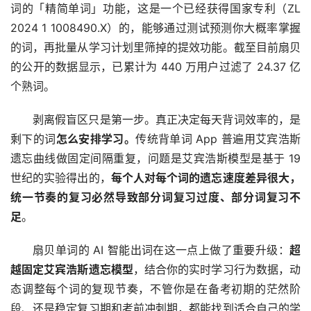
词的「精简单词」功能，这是一个已经获得国家专利（ZL 
2024 1 1008490.X）的，能够通过测试预测你大概率掌握
的词，再批量从学习计划里筛掉的提效功能。截至目前扇贝
的公开的数据显示，已累计为 440 万用户过滤了 24.37 亿
个熟词。
剥离假盲区只是第一步。真正决定每天背词效率的，是
剩下的词
怎么安排学习。
传统背单词 App 普遍用艾宾浩斯
遗忘曲线做固定间隔重复，问题是艾宾浩斯模型是基于 19 
世纪的实验得出的，
每个人对每个词的遗忘速度差异很大，
统一节奏的复习必然导致部分词复习过度、部分词复习不
足
。
扇贝单词的 AI 智能出词在这一点上做了重要升级：
超
越固定艾宾浩斯遗忘模型
，结合你的实时学习行为数据，动
态调整每个词的复现节奏，不管你是在备考初期的茫然阶
段、还是稳定复习期和考前冲刺期，都能找到适合自己的学