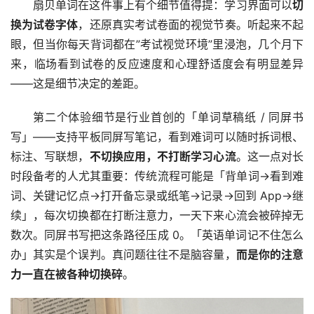
扇贝单词在这件事上有个细节值得提：学习界面可以
切
换为试卷字体
，还原真实考试卷面的视觉节奏。听起来不起
眼，但当你每天背词都在”考试视觉环境”里浸泡，几个月下
来，临场看到试卷的反应速度和心理舒适度会有明显差异
——这是细节决定的差距。
第二个体验细节是行业首创的「单词草稿纸 / 同屏书
写」——支持平板同屏写笔记，看到难词可以随时拆词根、
标注、写联想，
不切换应用，不打断学习心流
。这一点对长
时段备考的人尤其重要：传统流程可能是「背单词→看到难
词、关键记忆点→打开备忘录或纸笔→记录→回到 App→继
续」，每次切换都在打断注意力，一天下来心流会被碎掉无
数次。同屏书写把这条路径压成 0。「英语单词记不住怎么
办」其实是个误判。真问题往往不是脑容量，
而是你的注意
力一直在被各种切换碎
。